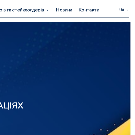
рів та стейкхолдерів
Новини
Контакти
UA
АЦІЯХ