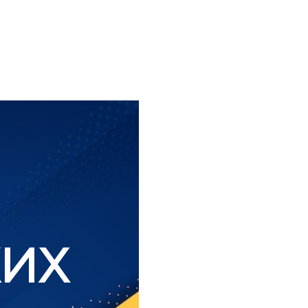
ФОР
КИХ