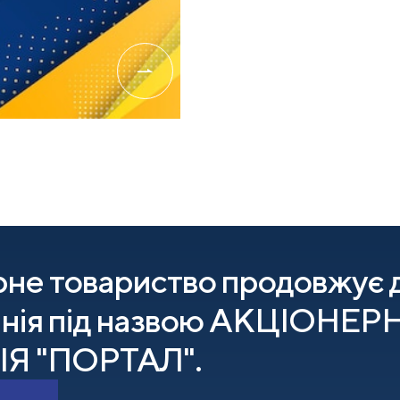
не товариство продовжує д
мпанія під назвою АКЦІО
Я "ПОРТАЛ".