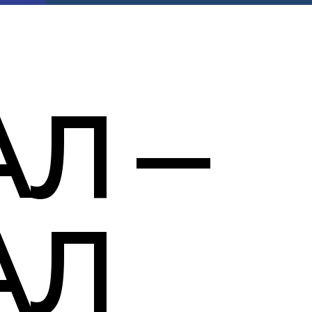
Л —
АЛ